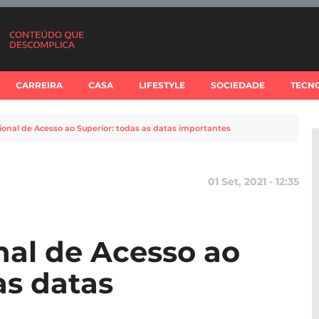
CARREIRA
CASA
LIFESTYLE
SOCIEDADE
TECN
onal de Acesso ao Superior: todas as datas importantes
01 Set, 2021 - 12:35
al de Acesso ao
as datas