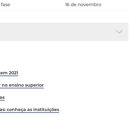
 fase
16 de novembro
al de Acesso 202
1.
 em 2021
 no ensino superior
as
s: conheça as instituições