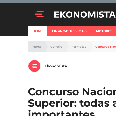
HOME
FINANÇAS PESSOAIS
MOTORES
Home
Carreira
Formação
Concurso Naci
Ekonomista
Concurso Nacion
Superior: todas 
importantes