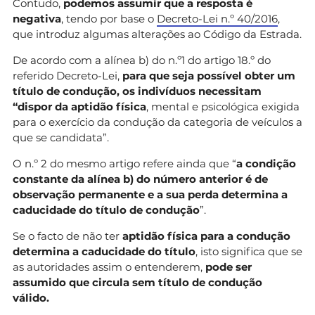
Contudo,
podemos assumir que a resposta é
negativa
, tendo por base o
Decreto-Lei n.º 40/2016
,
que introduz algumas alterações ao Código da Estrada.
De acordo com a alínea b) do n.º1 do artigo 18.º do
referido Decreto-Lei,
para que seja possível obter um
título de condução, os indivíduos necessitam
“dispor da aptidão física
, mental e psicológica exigida
para o exercício da condução da categoria de veículos a
que se candidata”.
O n.º 2 do mesmo artigo refere ainda que “
a condição
constante da alínea b) do número anterior é de
observação permanente e a sua perda determina a
caducidade do título de condução
”.
Se o facto de não ter
aptidão física para a condução
determina a caducidade do título
, isto significa que se
as autoridades assim o entenderem,
pode ser
assumido que circula sem título de condução
válido.