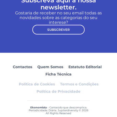
Subscreva aqui a nossa
newsletter.
Gostaria de receber no seu email todas as
novidades sobre as categorias do seu
interese?
SUBSCREVER
Contactos
Quem Somos
Estatuto Editorial
Ficha Técnica
Política de Cookies
Termos e Condições
Política de Privacidade
Ekonomista
- Conteúdo que descomplica.
Periodicidade: Diária. Jupiterdiversity © 2026
All Rights Reserved