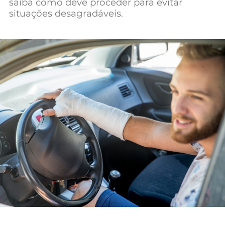
saiba como deve proceder para evitar
Mundial 2026
situações desagradáveis.