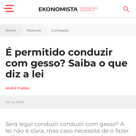
Finanças Pessoais
Home
Motores
Condução
Motores
É permitido conduzir
Carreira
com gesso? Saiba o que
Casa
diz a lei
Lifestyle
André Freitas
Sociedade
06 Jul, 2020
Tecnologia
Será legal conduzir conduzir com gesso? A
Negócios
lei não é clara, mas caso necessite de o fazer