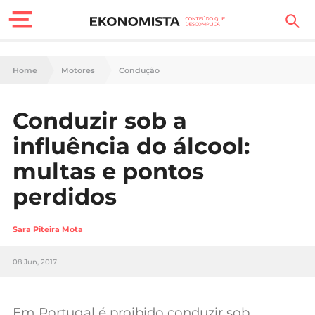
Finanças Pessoais
Home
Motores
Condução
Motores
Conduzir sob a
Carreira
influência do álcool:
Casa
multas e pontos
perdidos
Lifestyle
Sociedade
Sara Piteira Mota
Tecnologia
08 Jun, 2017
Negócios
Em Portugal é proibido conduzir sob