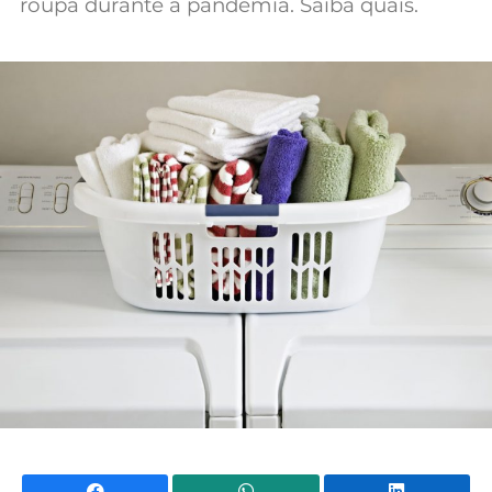
roupa durante a pandemia. Saiba quais.
Mundial 2026
Facebook
WhatsApp
Li