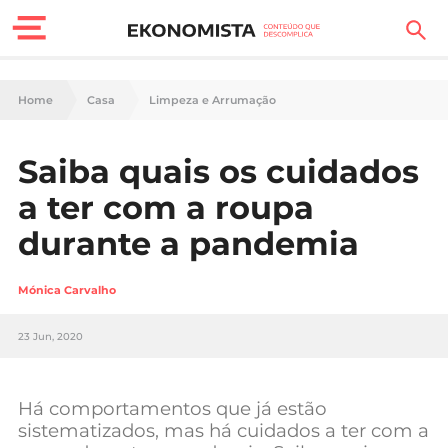
Finanças Pessoais
Home
Casa
Limpeza e Arrumação
Motores
Saiba quais os cuidados
Carreira
a ter com a roupa
Casa
durante a pandemia
Lifestyle
Mónica Carvalho
Sociedade
23 Jun, 2020
Tecnologia
Há comportamentos que já estão
Negócios
sistematizados, mas há cuidados a ter com a