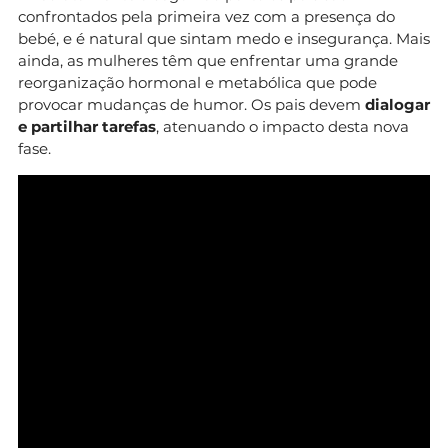
confrontados pela primeira vez com a presença do
bebé, e é natural que sintam medo e insegurança. Mais
ainda, as mulheres têm que enfrentar uma grande
reorganização hormonal e metabólica que pode
provocar mudanças de humor. Os pais devem
dialogar
e partilhar tarefas
, atenuando o impacto desta nova
fase.