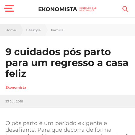
Finanças Pessoais
Home
Lifestyle
Família
Motores
9 cuidados pós parto
Carreira
para um regresso a casa
Casa
feliz
Lifestyle
Ekonomista
Sociedade
23 Jul, 2018
Tecnologia
O pós parto é um período exigente e
Negócios
desafiante. Para que decorra de forma