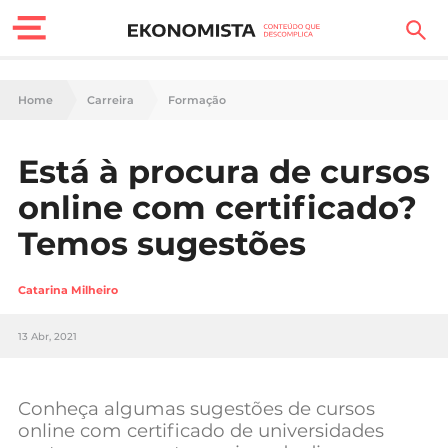
Finanças Pessoais
Home
Carreira
Formação
Motores
Está à procura de cursos
Carreira
online com certificado?
Casa
Temos sugestões
Lifestyle
Catarina Milheiro
Sociedade
13 Abr, 2021
Tecnologia
Conheça algumas sugestões de cursos
Negócios
online com certificado de universidades