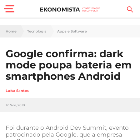
Finanças Pessoais
Home
Tecnologia
Apps e Software
Motores
Google confirma: dark
Carreira
mode poupa bateria em
Casa
smartphones Android
Lifestyle
Luísa Santos
Sociedade
12 Nov, 2018
Tecnologia
Foi durante o Android Dev Summit, evento
Negócios
patrocinado pela Google, que a empresa