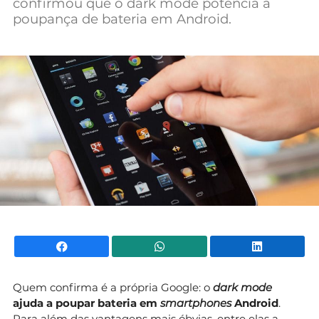
confirmou que o dark mode potencia a
Mundial 2026
poupança de bateria em Android.
Facebook
WhatsApp
Li
Quem confirma é a própria Google: o
dark mode
ajuda a poupar bateria em
smartphones
Android
.
Para além das vantagens mais óbvias, entre elas a