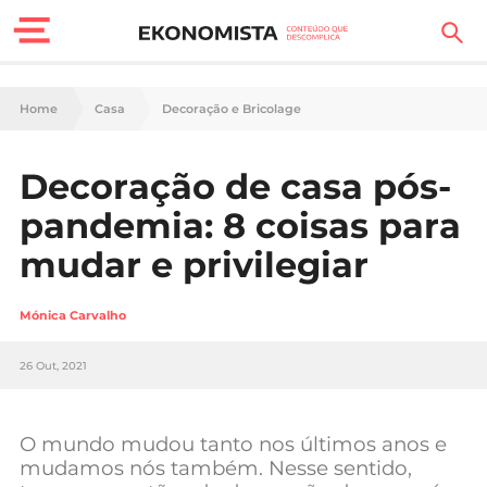
Finanças Pessoais
Home
Casa
Decoração e Bricolage
Motores
Decoração de casa pós-
Carreira
pandemia: 8 coisas para
Casa
mudar e privilegiar
Lifestyle
Mónica Carvalho
Sociedade
26 Out, 2021
Tecnologia
O mundo mudou tanto nos últimos anos e
Negócios
mudamos nós também. Nesse sentido,