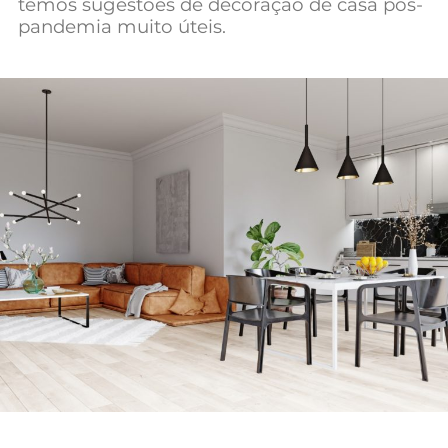
temos sugestões de decoração de casa pós-
Mundial 2026
pandemia muito úteis.