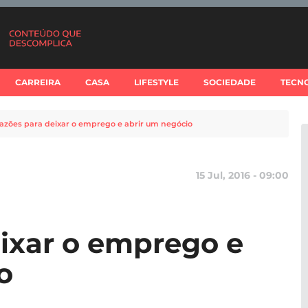
CARREIRA
CASA
LIFESTYLE
SOCIEDADE
TECN
razões para deixar o emprego e abrir um negócio
15 Jul, 2016 - 09:00
eixar o emprego e
o