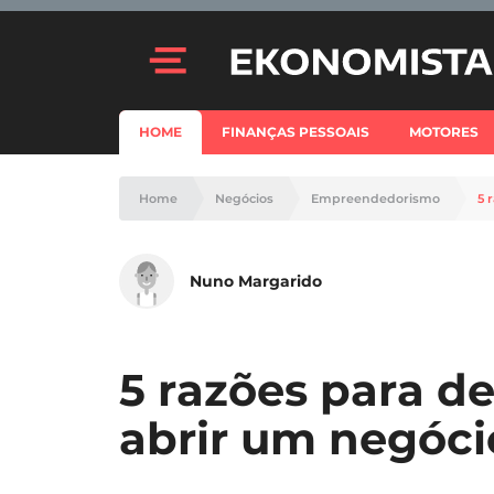
HOME
FINANÇAS PESSOAIS
MOTORES
Home
Negócios
Empreendedorismo
5 
Nuno Margarido
5 razões para d
abrir um negóci