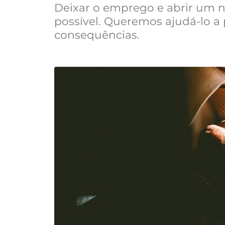
Deixar o emprego e abrir um 
possível. Queremos ajudá-lo a 
consequências.