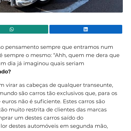
WhatsApp
Lin
nosso pensamento sempre que entramos num
ol é sempre o mesmo: “Ahh, quem me dera que
um dia já imaginou quais seriam
ndo?
m virar as cabeças de qualquer transeunte,
undo são carros tão exclusivos que, para os
euros não é suficiente. Estes carros são
ão muito restrita de clientes das marcas
prar um destes carros saído do
alor destes automóveis em segunda mão,