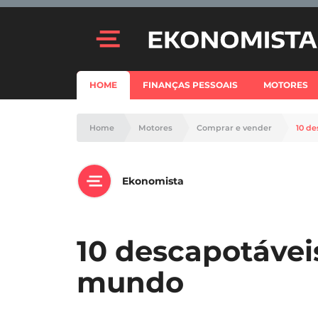
HOME
FINANÇAS PESSOAIS
MOTORES
Home
Motores
Comprar e vender
10 d
Ekonomista
10 descapotávei
mundo