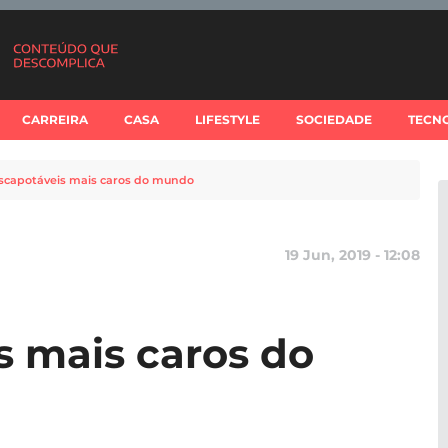
CARREIRA
CASA
LIFESTYLE
SOCIEDADE
TECN
escapotáveis mais caros do mundo
19 Jun, 2019 - 12:08
s mais caros do