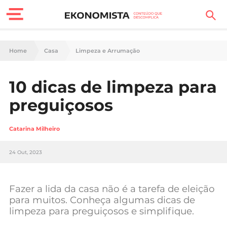
Finanças Pessoais
Home
Casa
Limpeza e Arrumação
Motores
10 dicas de limpeza para
Carreira
preguiçosos
Casa
Catarina Milheiro
Lifestyle
24 Out, 2023
Sociedade
Tecnologia
Fazer a lida da casa não é a tarefa de eleição
para muitos. Conheça algumas dicas de
limpeza para preguiçosos e simplifique.
Negócios