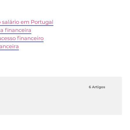
o salário em Portugal
a financeira
cesso financeiro
nanceira
6 Artigos