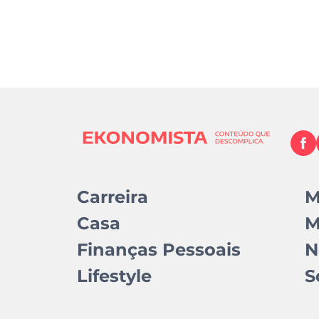
Carreira
M
Casa
M
Finanças Pessoais
N
Lifestyle
S