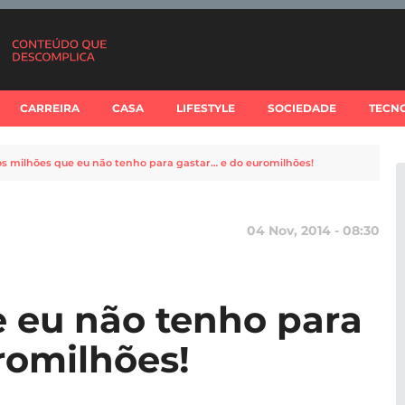
CARREIRA
CASA
LIFESTYLE
SOCIEDADE
TECN
s milhões que eu não tenho para gastar… e do euromilhões!
04 Nov, 2014 - 08:30
 eu não tenho para
romilhões!