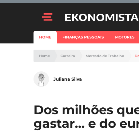
HOME
FINANÇAS PESSOAIS
MOTORES
Home
Carreira
Mercado de Trabalho
Do
Juliana Silva
Dos milhões que
gastar… e do eu