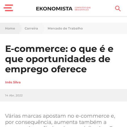
Finanças Pessoais
Home
Carreira
Mercado de Trabalho
Motores
E-commerce: o que é e
Carreira
que oportunidades de
Casa
emprego oferece
Lifestyle
Inês Silva
Sociedade
14 Abr, 2022
Tecnologia
Várias marcas apostam no e-commerce e,
Negócios
por consequência, aumenta também a