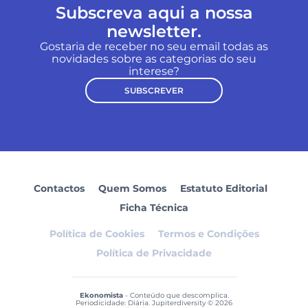
Subscreva aqui a nossa
newsletter.
Gostaria de receber no seu email todas as
novidades sobre as categorias do seu
interese?
SUBSCREVER
Contactos
Quem Somos
Estatuto Editorial
Ficha Técnica
Política de Cookies
Termos e Condições
Política de Privacidade
Ekonomista
- Conteúdo que descomplica.
Periodicidade: Diária. Jupiterdiversity © 2026