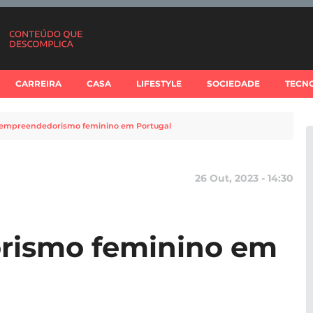
CARREIRA
CASA
LIFESTYLE
SOCIEDADE
TECN
empreendedorismo feminino em Portugal
26 Out, 2023 - 14:30
rismo feminino em