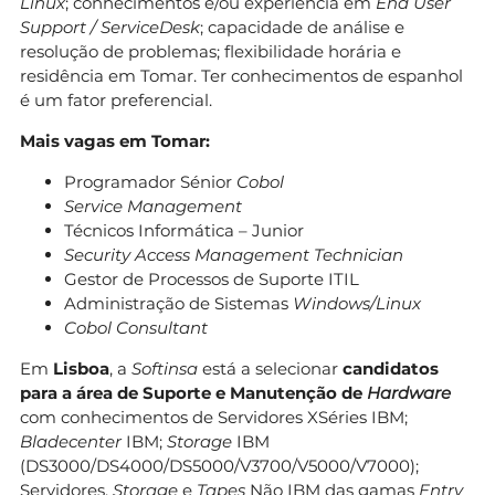
Linux
; conhecimentos e/ou experiência em
End User
Support / ServiceDesk
; capacidade de análise e
resolução de problemas; flexibilidade horária e
residência em Tomar. Ter conhecimentos de espanhol
é um fator preferencial.
Mais vagas em Tomar:
Programador Sénior
Cobol
Service Management
Técnicos Informática – Junior
Security Access Management Technician
Gestor de Processos de Suporte ITIL
Administração de Sistemas
Windows/Linux
Cobol Consultant
Em
Lisboa
, a
Softinsa
está a selecionar
candidatos
para a área de Suporte e Manutenção de
Hardware
com conhecimentos de Servidores XSéries IBM;
Bladecenter
IBM;
Storage
IBM
(DS3000/DS4000/DS5000/V3700/V5000/V7000);
Servidores,
Storage
e
Tapes
Não IBM das gamas
Entry