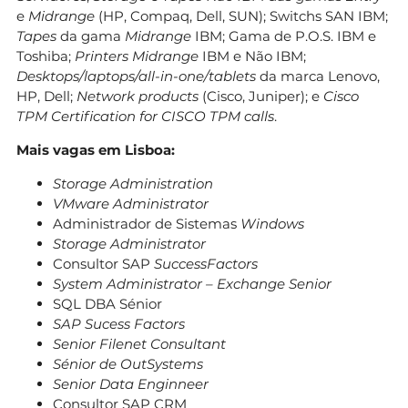
e
Midrange
(HP, Compaq, Dell, SUN); Switchs SAN IBM;
Tapes
da gama
Midrange
IBM; Gama de P.O.S. IBM e
Toshiba;
Printers Midrange
IBM e Não IBM;
Desktops/laptops/all-in-one/tablets
da marca Lenovo,
HP, Dell;
Network products
(Cisco, Juniper); e
Cisco
TPM Certification for CISCO TPM calls
.
Mais vagas em Lisboa:
Storage Administration
VMware Administrator
Administrador de Sistemas
Windows
Storage Administrator
Consultor SAP
SuccessFactors
System Administrator – Exchange Senior
SQL DBA Sénior
SAP Sucess Factors
Senior Filenet Consultant
Sénior de OutSystems
Senior Data Enginneer
Consultor SAP CRM