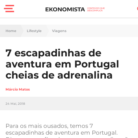
Finanças Pessoais
Home
Lifestyle
Viagens
Motores
7 escapadinhas de
Carreira
aventura em Portugal
Casa
cheias de adrenalina
Lifestyle
Márcio Matos
Sociedade
24 Mai, 2018
Tecnologia
Para os mais ousados, temos 7
Negócios
escapadinhas de aventura em Portugal.