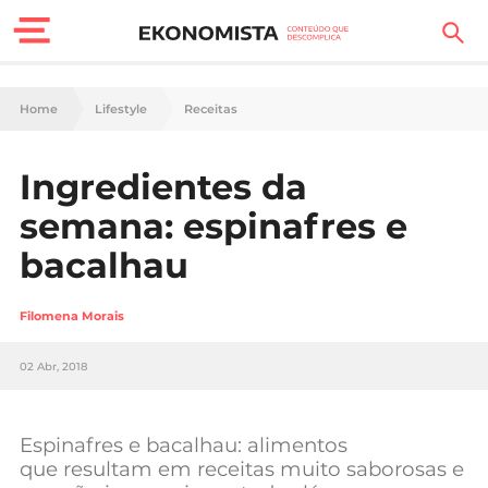
Finanças Pessoais
Home
Lifestyle
Receitas
Motores
Ingredientes da
Carreira
semana: espinafres e
Casa
bacalhau
Lifestyle
Filomena Morais
Sociedade
02 Abr, 2018
Tecnologia
Espinafres e bacalhau: alimentos
Negócios
que resultam em receitas muito saborosas e