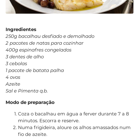
Ingredientes
250g bacalhau desfiado e demolhado
2 pacotes de natas para cozinhar
400g espinafres congelados
3 dentes de alho
3 cebolas
1 pacote de batata palha
4 ovos
Azeite
Sal e Pimenta q.b.
Modo de preparação
Coza o bacalhau em água a ferver durante 7 a 8
minutos. Escorra e reserve.
Numa frigideira, aloure os alhos amassados num
fio de azeite.