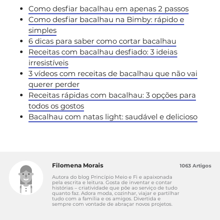
Como desfiar bacalhau em apenas 2 passos
Como desfiar bacalhau na Bimby: rápido e
simples
6 dicas para saber como cortar bacalhau
Receitas com bacalhau desfiado: 3 ideias
irresistíveis
3 vídeos com receitas de bacalhau que não vai
querer perder
Receitas rápidas com bacalhau: 3 opções para
todos os gostos
Bacalhau com natas light: saudável e delicioso
Filomena Morais
1063 Artigos
Autora do blog Princípio Meio e Fi e apaixonada
pela escrita e leitura. Gosta de inventar e contar
histórias – criatividade que põe ao serviço de tudo
quanto faz. Adora moda, cozinhar, viajar e partilhar
tudo com a família e os amigos. Divertida e
sempre com vontade de abraçar novos projetos.