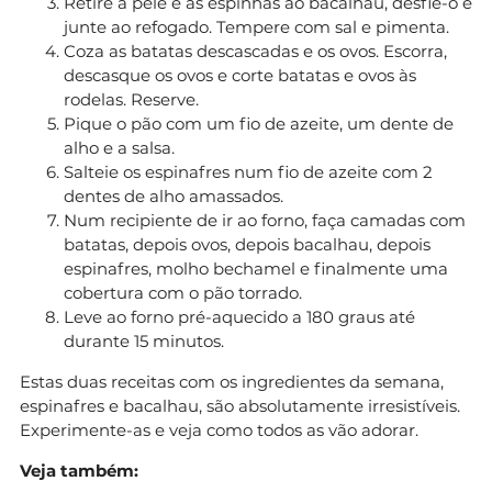
Retire a pele e as espinhas ao bacalhau, desfie-o e
junte ao refogado. Tempere com sal e pimenta.
Coza as batatas descascadas e os ovos. Escorra,
descasque os ovos e corte batatas e ovos às
rodelas. Reserve.
Pique o pão com um fio de azeite, um dente de
alho e a salsa.
Salteie os espinafres num fio de azeite com 2
dentes de alho amassados.
Num recipiente de ir ao forno, faça camadas com
batatas, depois ovos, depois bacalhau, depois
espinafres, molho bechamel e finalmente uma
cobertura com o pão torrado.
Leve ao forno pré-aquecido a 180 graus até
durante 15 minutos.
Estas duas receitas com os ingredientes da semana,
espinafres e bacalhau, são absolutamente irresistíveis.
Experimente-as e veja como todos as vão adorar.
Veja também: