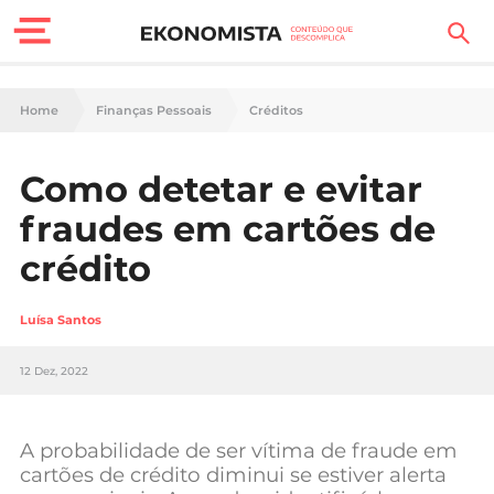
Finanças Pessoais
Home
Finanças Pessoais
Créditos
Motores
Como detetar e evitar
Carreira
fraudes em cartões de
Casa
crédito
Lifestyle
Luísa Santos
Sociedade
12 Dez, 2022
Tecnologia
A probabilidade de ser vítima de fraude em
Negócios
cartões de crédito diminui se estiver alerta