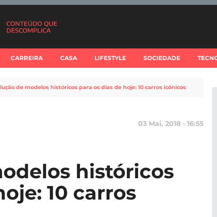
CARREIRA
CASA
LIFESTYLE
SOCIEDADE
TECN
lução de modelos históricos para os dias de hoje: 10 carros icónicos
03 Mai, 2018 - 16:55
odelos históricos
hoje: 10 carros