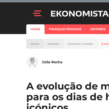
HOME
FINANÇAS PESSOAIS
MOTORES
Home
Motores
Comprar e vender
A evo
Júlia Rocha
A evolução de m
para os dias de 
icónicos