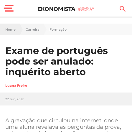
Finanças Pessoais
Home
Carreira
Formação
Motores
Exame de português
Carreira
pode ser anulado:
Casa
inquérito aberto
Lifestyle
Luana Freire
Sociedade
22 Jun, 2017
Tecnologia
A gravação que circulou na internet, onde
Negócios
uma aluna revelava as perguntas da prova,