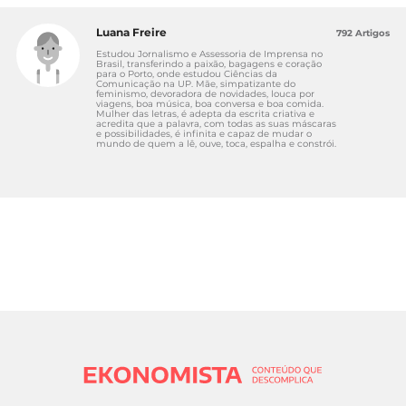
Luana Freire
792 Artigos
Estudou Jornalismo e Assessoria de Imprensa no
Brasil, transferindo a paixão, bagagens e coração
para o Porto, onde estudou Ciências da
Comunicação na UP. Mãe, simpatizante do
feminismo, devoradora de novidades, louca por
viagens, boa música, boa conversa e boa comida.
Mulher das letras, é adepta da escrita criativa e
acredita que a palavra, com todas as suas máscaras
e possibilidades, é infinita e capaz de mudar o
mundo de quem a lê, ouve, toca, espalha e constrói.