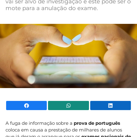
vai ser alvo de investigação e este pode ser o
Mundial 2026
mote para a anulação do exame.
Facebook
WhatsApp
Li
A fuga de informação sobre a
prova de português
coloca em causa a prestação de milhares de alunos
que já deram o arranque para os
exames nacionais de