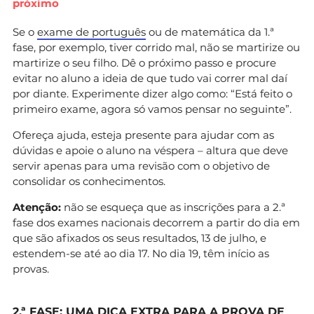
próximo
Se o
exame de português
ou de matemática da 1.ª
fase, por exemplo, tiver corrido mal, não se martirize ou
martirize o seu filho. Dê o próximo passo e procure
evitar no aluno a ideia de que tudo vai correr mal daí
por diante. Experimente dizer algo como: “Está feito o
primeiro exame, agora só vamos pensar no seguinte”.
Ofereça ajuda, esteja presente para ajudar com as
dúvidas e apoie o aluno na véspera – altura que deve
servir apenas para uma revisão com o objetivo de
consolidar os conhecimentos.
Atenção:
não se esqueça que as inscrições para a 2.ª
fase dos exames nacionais decorrem a partir do dia em
que são afixados os seus resultados, 13 de julho, e
estendem-se até ao dia 17. No dia 19, têm início as
provas.
2.ª FASE: UMA DICA EXTRA PARA A PROVA DE