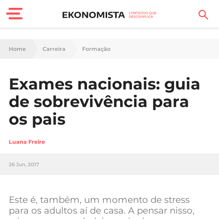
Finanças Pessoais
Home
Carreira
Formação
Motores
Exames nacionais: guia
Carreira
de sobrevivência para
Casa
os pais
Lifestyle
Luana Freire
Sociedade
26 Jun, 2017
Tecnologia
Este é, também, um momento de stress
Negócios
para os adultos aí de casa. A pensar nisso,