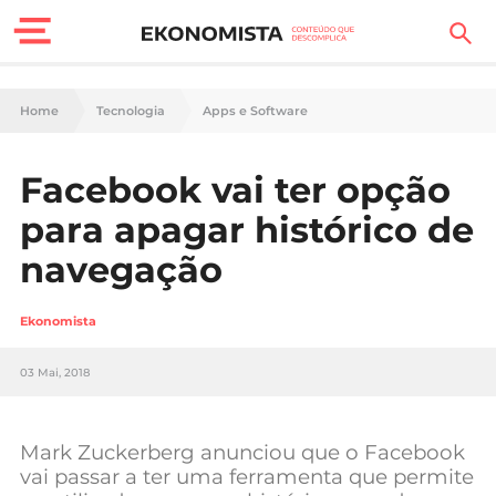
Finanças Pessoais
Home
Tecnologia
Apps e Software
Motores
Facebook vai ter opção
Carreira
para apagar histórico de
Casa
navegação
Lifestyle
Ekonomista
Sociedade
03 Mai, 2018
Tecnologia
Mark Zuckerberg anunciou que o Facebook
Negócios
vai passar a ter uma ferramenta que permite