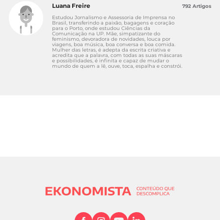
Luana Freire
792 Artigos
Estudou Jornalismo e Assessoria de Imprensa no
Brasil, transferindo a paixão, bagagens e coração
para o Porto, onde estudou Ciências da
Comunicação na UP. Mãe, simpatizante do
feminismo, devoradora de novidades, louca por
viagens, boa música, boa conversa e boa comida.
Mulher das letras, é adepta da escrita criativa e
acredita que a palavra, com todas as suas máscaras
e possibilidades, é infinita e capaz de mudar o
mundo de quem a lê, ouve, toca, espalha e constrói.