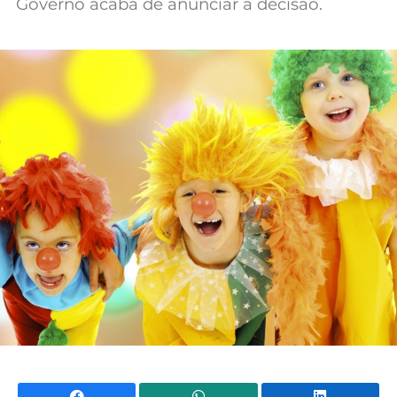
Governo acaba de anunciar a decisão.
Mundial 2026
Facebook
WhatsApp
Li