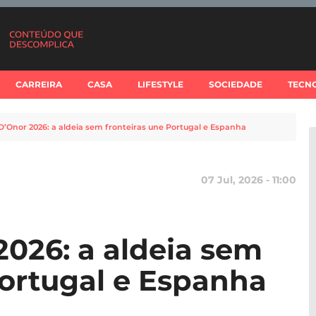
CARREIRA
CASA
LIFESTYLE
SOCIEDADE
TECN
 D’Onor 2026: a aldeia sem fronteiras une Portugal e Espanha
07 Jul, 2026 - 11:00
2026: a aldeia sem
Portugal e Espanha