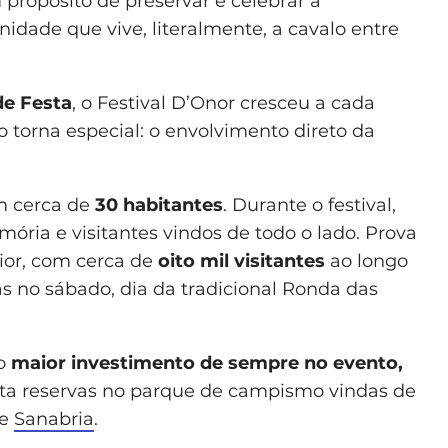
propósito de preservar e celebrar a
dade que vive, literalmente, a cavalo entre
e Festa
, o Festival D’Onor cresceu a cada
 torna especial: o envolvimento direto da
om cerca de
30 habitantes
. Durante o festival,
ória e visitantes vindos de todo o lado. Prova
ior, com cerca de
oito mil visitantes
ao longo
nas no sábado, dia da tradicional Ronda das
 o
maior investimento de sempre no evento,
gista reservas no parque de campismo vindas de
 e
Sanabria
.