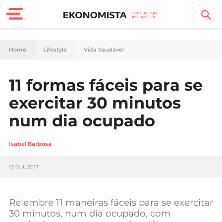
Finanças Pessoais
Home
Lifestyle
Vida Saudável
Motores
11 formas fáceis para se
Carreira
exercitar 30 minutos
Casa
num dia ocupado
Lifestyle
Isabel Barbosa
Sociedade
13 Out, 2017
Tecnologia
Relembre 11 maneiras fáceis para se exercitar
Negócios
30 minutos, num dia ocupado, com