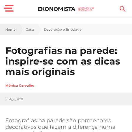
Finanças Pessoais
Home
Casa
Decoração e Bricolage
Motores
Fotografias na parede:
Carreira
inspire-se com as dicas
Casa
mais originais
Lifestyle
Mónica Carvalho
Sociedade
18 Ago, 2021
Tecnologia
Fotografias na parede são pormenores
Negócios
decorativos que fazem a diferença numa