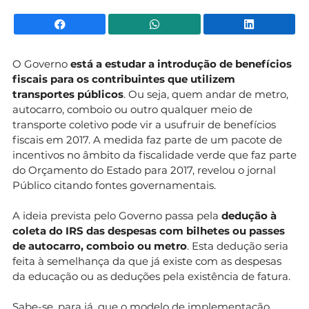
Facebook
WhatsApp
Li
O Governo
está a estudar a introdução de benefícios
fiscais para os contribuintes que utilizem
transportes públicos
. Ou seja, quem andar de metro,
autocarro, comboio ou outro qualquer meio de
transporte coletivo pode vir a usufruir de benefícios
fiscais em 2017. A medida faz parte de um pacote de
incentivos no âmbito da fiscalidade verde que faz parte
do Orçamento do Estado para 2017, revelou o jornal
Público citando fontes governamentais.
A ideia prevista pelo Governo passa pela
dedução à
coleta do IRS das despesas com bilhetes ou passes
de autocarro, comboio ou metro
. Esta dedução seria
feita à semelhança da que já existe com as despesas
da educação ou as deduções pela existência de fatura.
Sabe-se, para já, que o modelo de implementação