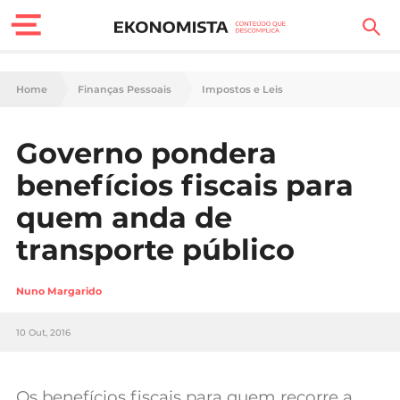
Finanças Pessoais
Home
Finanças Pessoais
Impostos e Leis
Motores
Governo pondera
Carreira
benefícios fiscais para
Casa
quem anda de
transporte público
Lifestyle
Sociedade
Nuno Margarido
Tecnologia
10 Out, 2016
Negócios
Os benefícios fiscais para quem recorre a