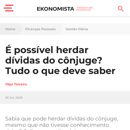
Finanças Pessoais
Home
Finanças Pessoais
Gestão Diária
Motores
É possível herdar
Carreira
dívidas do cônjuge?
Casa
Tudo o que deve saber
Lifestyle
Olga Teixeira
Sociedade
25 Jul, 2025
Tecnologia
Sabia que pode herdar dívidas do cônjuge,
Negócios
mesmo que não tivesse conhecimento