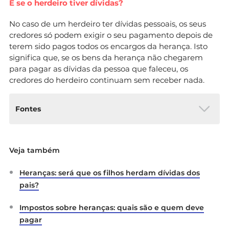
E se o herdeiro tiver dívidas?
No caso de um herdeiro ter dívidas pessoais, os seus
credores só podem exigir o seu pagamento depois de
terem sido pagos todos os encargos da herança. Isto
significa que, se os bens da herança não chegarem
para pagar as dívidas da pessoa que faleceu, os
credores do herdeiro continuam sem receber nada.
Fontes
Diário da República Eletrónico:
Veja também
Decreto-Lei n.º 47344
(Código Civil)
Lexionário –
Dívidas dos
Heranças: será que os filhos herdam dívidas dos
cônjuges
e
Responsabilidade por dívidas
pais?
dos cônjuges
Impostos sobre heranças: quais são e quem deve
pagar