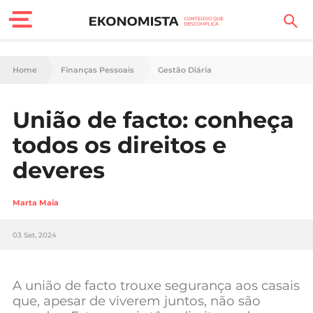
Finanças Pessoais
Home
Finanças Pessoais
Gestão Diária
Motores
União de facto: conheça
Carreira
todos os direitos e
Casa
deveres
Lifestyle
Marta Maia
Sociedade
03 Set, 2024
Tecnologia
A união de facto trouxe segurança aos casais
Negócios
que, apesar de viverem juntos, não são