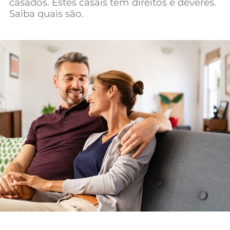
casados. Estes casais têm direitos e deveres.
Mundial 2026
Saiba quais são.