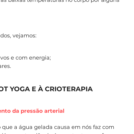
r as baixas temperaturas no corpo por alguns
ados, vejamos:
ivos e com energia;
res.
OT YOGA E À CRIOTERAPIA
nto da pressão arterial
to que a água gelada causa em nós faz com