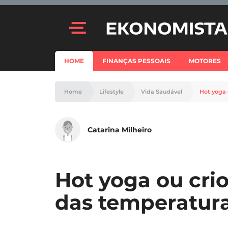
HOME
FINANÇAS PESSOAIS
MOTORES
Home
Lifestyle
Vida Saudável
Hot yoga 
Catarina Milheiro
Hot yoga ou crio
das temperatur