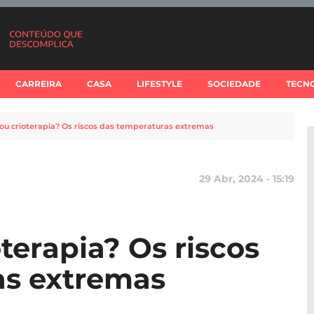
CARREIRA
CASA
LIFESTYLE
SOCIEDADE
TECN
ou crioterapia? Os riscos das temperaturas extremas
29 Abr, 2024 - 15:19
terapia? Os riscos
as extremas