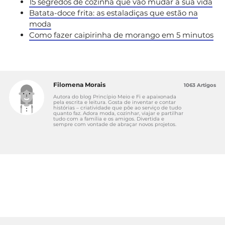
15 segredos de cozinha que vão mudar a sua vida
Batata-doce frita: as estaladiças que estão na
moda
Como fazer caipirinha de morango em 5 minutos
Filomena Morais
1063 Artigos
Autora do blog Princípio Meio e Fi e apaixonada
pela escrita e leitura. Gosta de inventar e contar
histórias – criatividade que põe ao serviço de tudo
quanto faz. Adora moda, cozinhar, viajar e partilhar
tudo com a família e os amigos. Divertida e
sempre com vontade de abraçar novos projetos.