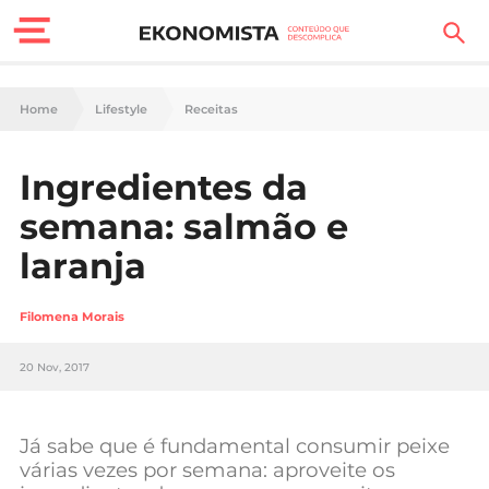
Finanças Pessoais
Home
Lifestyle
Receitas
Motores
Ingredientes da
Carreira
semana: salmão e
Casa
laranja
Lifestyle
Filomena Morais
Sociedade
20 Nov, 2017
Tecnologia
Já sabe que é fundamental consumir peixe
Negócios
várias vezes por semana: aproveite os