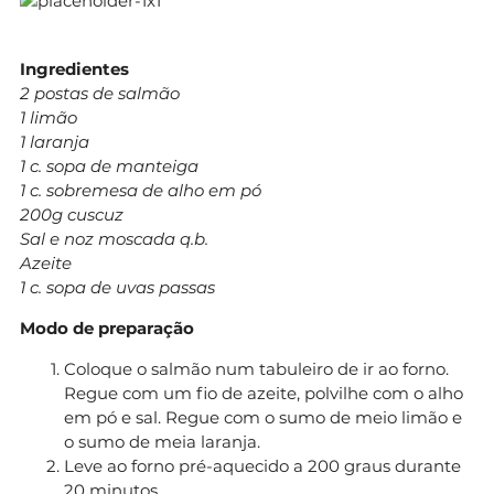
Ingredientes
2 postas de salmão
1 limão
1 laranja
1 c. sopa de manteiga
1 c. sobremesa de alho em pó
200g cuscuz
Sal e noz moscada q.b.
Azeite
1 c. sopa de uvas passas
Modo de preparação
Coloque o salmão num tabuleiro de ir ao forno.
Regue com um fio de azeite, polvilhe com o alho
em pó e sal. Regue com o sumo de meio limão e
o sumo de meia laranja.
Leve ao forno pré-aquecido a 200 graus durante
20 minutos.