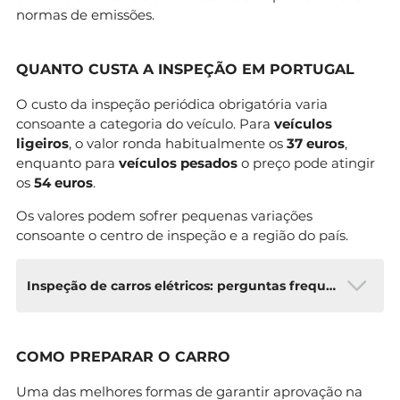
normas de emissões.
QUANTO CUSTA A INSPEÇÃO EM PORTUGAL
O custo da inspeção periódica obrigatória varia
consoante a categoria do veículo. Para
veículos
ligeiros
, o valor ronda habitualmente os
37 euros
,
enquanto para
veículos pesados
o preço pode atingir
os
54 euros
.
Os valores podem sofrer pequenas variações
consoante o centro de inspeção e a região do país.
Inspeção de carros elétricos: perguntas frequentes
Os carros elétricos fazem teste de emissões?
COMO PREPARAR O CARRO
Não. Os veículos 100% elétricos
não produzem emissões de escape, pelo que
Uma das melhores formas de garantir aprovação na
este teste não se aplica. A inspeção foca-se nos