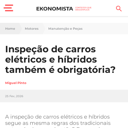
Finanças Pessoais
Home
Motores
Manutenção e Peças
Motores
Inspeção de carros
Carreira
elétricos e híbridos
Casa
também é obrigatória?
Lifestyle
Miguel Pinto
Sociedade
25 Fev, 2026
Tecnologia
A inspeção de carros elétricos e híbridos
Negócios
segue as mesma regras dos tradicionais