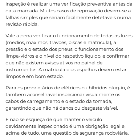
inspeção é realizar uma verificação preventiva antes da
sistemas mecânicos e no sistema elétrico de alta
data marcada. Muitos casos de reprovação devem-se a
tensão.
falhas simples que seriam facilmente detetáveis numa
revisão rápida.
Um carro elétrico novo precisa de inspeção ao
fim de quantos anos?
Tal como qualquer
Vale a pena verificar o funcionamento de todas as luzes
ligeiro de passageiros, a primeira inspeção
(médios, máximos, travões, piscas e matrícula), a
ocorre quatro anos após
pressão e o estado dos pneus, o funcionamento dos
a data da matrícula.
limpa-vidros e o nível do respetivo líquido, e confirmar
que não existem avisos ativos no painel de
Os híbridos plug-in fazem teste de emissões?
instrumentos. A matrícula e os espelhos devem estar
Sim. Como possuem motor de combustão, o
limpos e em bom estado.
teste de emissões faz parte da inspeção, ainda
que o veículo possa circular em modo elétrico.
Para os proprietários de elétricos ou híbridos plug-in, é
também aconselhável inspecionar visualmente os
O que acontece se reprovar na inspeção?
O
cabos de carregamento e o estado da tomada,
veículo recebe uma notificação de reprovação e
garantindo que não há danos ou desgaste visível.
o proprietário tem um prazo para corrigir as
deficiências e
E não se esqueça de que manter o veículo
realizar uma nova inspeção. Circular com
devidamente inspecionado é uma obrigação legal e,
inspeção reprovada pode resultar em coima.
acima de tudo, uma questão de segurança rodoviária.