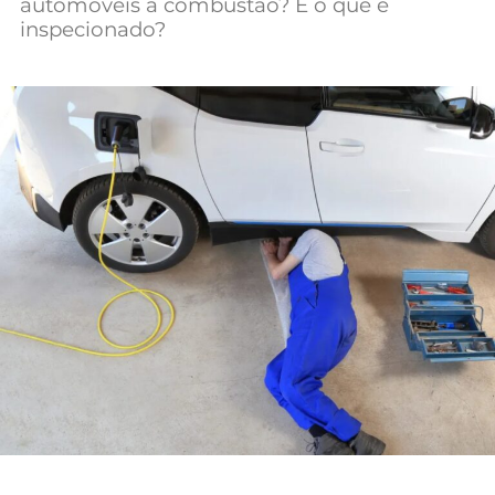
automóveis a combustão? E o que é
Mundial 2026
inspecionado?