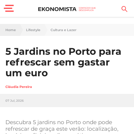
Finanças Pessoais
Home
Lifestyle
Cultura e Lazer
Motores
5 Jardins no Porto para
Carreira
refrescar sem gastar
Casa
um euro
Lifestyle
Cláudia Pereira
Sociedade
07 Jul, 2026
Tecnologia
Descubra 5 jardins no Porto onde pode
Negócios
refrescar de graça este verão: localização,