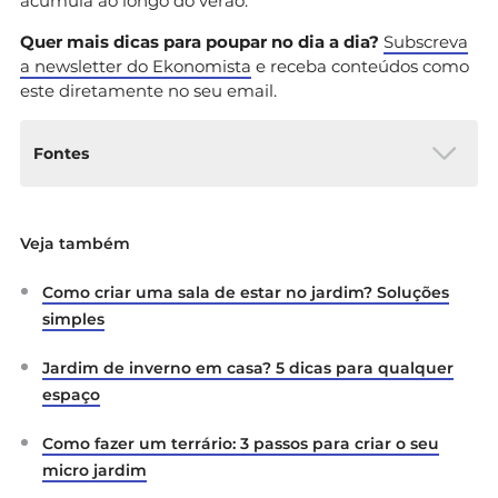
acumula ao longo do verão.
Quer mais dicas para poupar no dia a dia?
Subscreva
a newsletter do Ekonomista
e receba conteúdos como
este diretamente no seu email.
Fontes
Câmara Municipal do Porto. (2026).
Jardim de S.
Veja também
Lázaro
. Ambiente CM-Porto.
https://ambiente.cm-porto.pt/parques-e-
Como criar uma sala de estar no jardim? Soluções
jardins/jardim-de-s-lazaro
simples
Câmara Municipal do Porto. (2026).
Jardins do
Palácio de Cristal
. Ambiente CM-Porto.
Jardim de inverno em casa? 5 dicas para qualquer
https://ambiente.cm-porto.pt/parques-e-
espaço
jardins/jardins-do-palacio-de-cristal
Como fazer um terrário: 3 passos para criar o seu
Câmara Municipal do Porto. (2026).
Parque da
micro jardim
Cidade
. Ambiente CM-Porto.