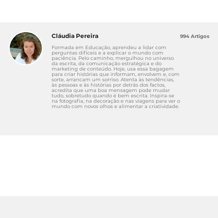
https://ambiente.cm-porto.pt/parques-e-
jardins/parque-da-cidade
Câmara Municipal do Porto. (2026).
Parques e
Cláudia Pereira
994 Artigos
Jardins
. Ambiente CM-Porto.
Formada em Educação, aprendeu a lidar com
https://ambiente.cm-porto.pt/estrutura-
perguntas difíceis e a explicar o mundo com
paciência. Pelo caminho, mergulhou no universo
verde/parques-jardins
da escrita, da comunicação estratégica e do
marketing de conteúdo. Hoje, usa essa bagagem
para criar histórias que informam, envolvem e, com
Câmara Municipal do Porto. (2026).
Cordoaria
sorte, arrancam um sorriso. Atenta às tendências,
às pessoas e às histórias por detrás dos factos,
Garden
. Nature Based Solutions Porto.
acredita que uma boa mensagem pode mudar
tudo, sobretudo quando é bem escrita. Inspira-se
https://naturebasedsolutions.porto.pt/en/nbs/cor
na fotografia, na decoração e nas viagens para ver o
mundo com novos olhos e alimentar a criatividade.
doaria-garden/