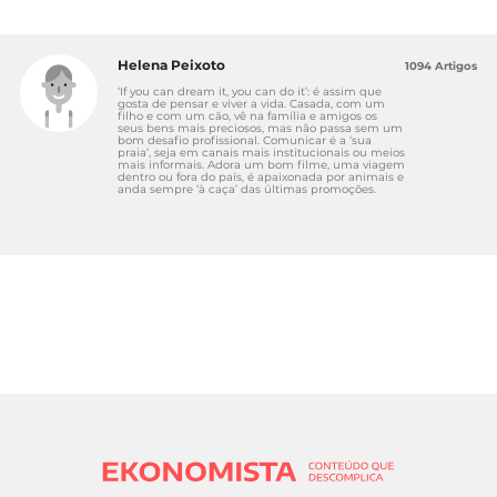
Helena Peixoto
1094 Artigos
‘If you can dream it, you can do it’: é assim que
gosta de pensar e viver a vida. Casada, com um
filho e com um cão, vê na família e amigos os
seus bens mais preciosos, mas não passa sem um
bom desafio profissional. Comunicar é a ‘sua
praia’, seja em canais mais institucionais ou meios
mais informais. Adora um bom filme, uma viagem
dentro ou fora do país, é apaixonada por animais e
anda sempre ‘à caça’ das últimas promoções.