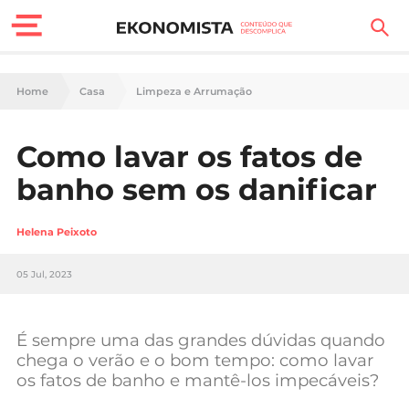
Finanças Pessoais
Home
Casa
Limpeza e Arrumação
Motores
Como lavar os fatos de
Carreira
banho sem os danificar
Casa
Helena Peixoto
Lifestyle
05 Jul, 2023
Sociedade
Tecnologia
É sempre uma das grandes dúvidas quando
chega o verão e o bom tempo: como lavar
os fatos de banho e mantê-los impecáveis?
Negócios