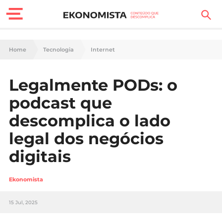
Finanças Pessoais
Home
Tecnologia
Internet
Motores
Legalmente PODs: o
Carreira
podcast que
Casa
descomplica o lado
legal dos negócios
Lifestyle
digitais
Sociedade
Ekonomista
Tecnologia
15 Jul, 2025
Negócios