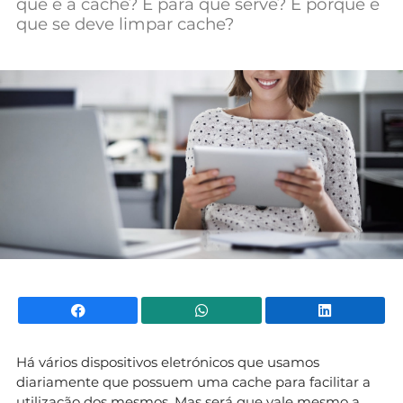
que é a cache? E para que serve? E porque é
Mundial 2026
que se deve limpar cache?
Facebook
WhatsApp
Li
Há vários dispositivos eletrónicos que usamos
diariamente que possuem uma cache para facilitar a
utilização dos mesmos. Mas será que vale mesmo a