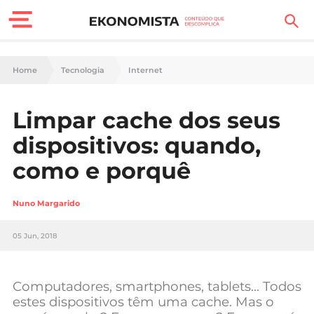
Finanças Pessoais
Home
Tecnologia
Internet
Motores
Limpar cache dos seus
Carreira
dispositivos: quando,
Casa
como e porquê
Lifestyle
Nuno Margarido
Sociedade
05 Jun, 2018
Tecnologia
Computadores, smartphones, tablets… Todos
Negócios
estes dispositivos têm uma cache. Mas o