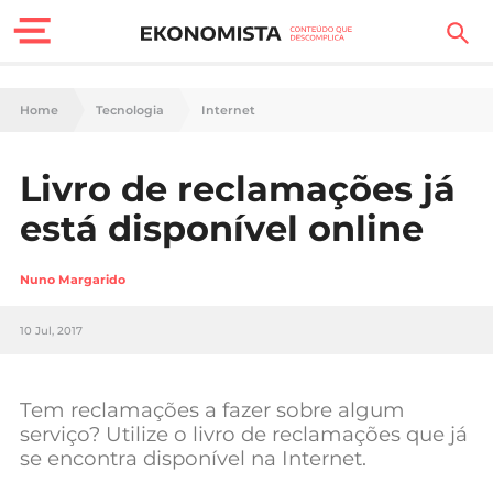
Finanças Pessoais
Home
Tecnologia
Internet
Motores
Livro de reclamações já
Carreira
está disponível online
Casa
Nuno Margarido
Lifestyle
10 Jul, 2017
Sociedade
Tecnologia
Tem reclamações a fazer sobre algum
serviço? Utilize o livro de reclamações que já
se encontra disponível na Internet.
Negócios