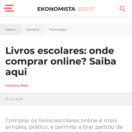
Finanças Pessoais
Home
Carreira
Formação
Motores
Livros escolares: onde
Carreira
comprar online? Saiba
Casa
aqui
Lifestyle
Catarina Reis
Sociedade
25 Jul, 2018
Tecnologia
Comprar os livros escolares online é mais
Negócios
simples, prático, e permite a tirar partido de