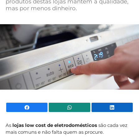
produtos destas lojas mantêm a qualidade,
Mundial 2026
mas por menos dinheiro.
Facebook
WhatsApp
Li
As
lojas low cost de eletrodomésticos
são cada vez
mais comuns e não falta quem as procure.