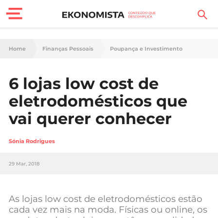
Finanças Pessoais
Home
Finanças Pessoais
Poupança e Investimento
Motores
6 lojas low cost de
Carreira
eletrodomésticos que
Casa
vai querer conhecer
Lifestyle
Sónia Rodrigues
Sociedade
29 Mar, 2018
Tecnologia
As lojas low cost de eletrodomésticos estão
Negócios
cada vez mais na moda. Físicas ou online, os