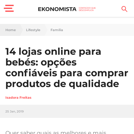
Finanças Pessoais
Home
Lifestyle
Família
Motores
14 lojas online para
Carreira
bebés: opções
Casa
confiáveis para comprar
produtos de qualidade
Lifestyle
Sociedade
Isadora Freitas
Tecnologia
25 Jan, 2019
Negócios
Quer saber quais as melhores e mais