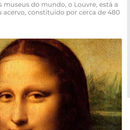
s museus do mundo, o Louvre, está a
u acervo, constituído por cerca de 480