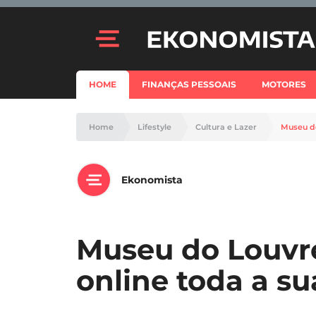
HOME
FINANÇAS PESSOAIS
MOTORES
Home
Lifestyle
Cultura e Lazer
Museu do
Ekonomista
Museu do Louvre
online toda a su