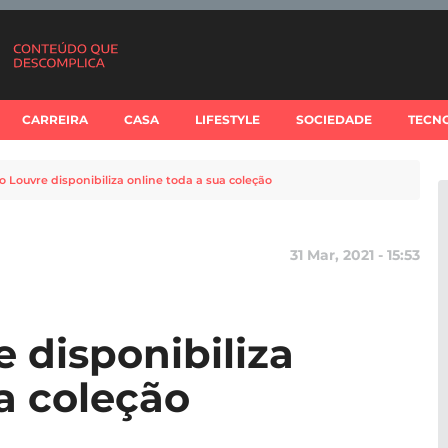
CARREIRA
CASA
LIFESTYLE
SOCIEDADE
TECN
 Louvre disponibiliza online toda a sua coleção
31 Mar, 2021 - 15:53
 disponibiliza
a coleção