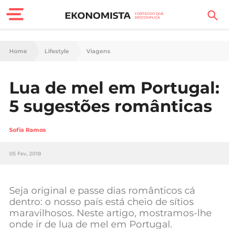
Finanças Pessoais
Home
Lifestyle
Viagens
Motores
Lua de mel em Portugal:
Carreira
5 sugestões românticas
Casa
Sofia Ramos
Lifestyle
05 Fev, 2018
Sociedade
Tecnologia
Seja original e passe dias românticos cá
dentro: o nosso país está cheio de sítios
maravilhosos. Neste artigo, mostramos-lhe
Negócios
onde ir de lua de mel em Portugal.