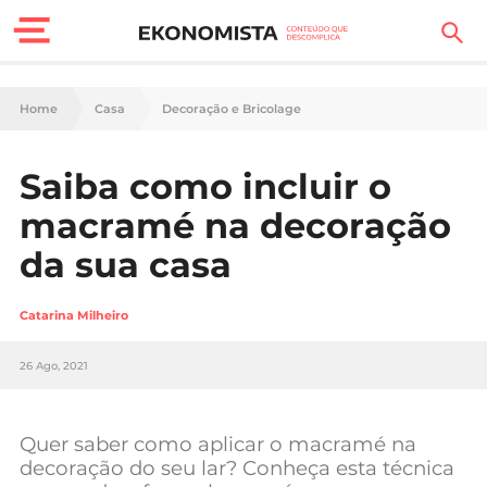
Finanças Pessoais
Home
Casa
Decoração e Bricolage
Motores
Saiba como incluir o
Carreira
macramé na decoração
Casa
da sua casa
Lifestyle
Catarina Milheiro
Sociedade
26 Ago, 2021
Tecnologia
Quer saber como aplicar o macramé na
Negócios
decoração do seu lar? Conheça esta técnica