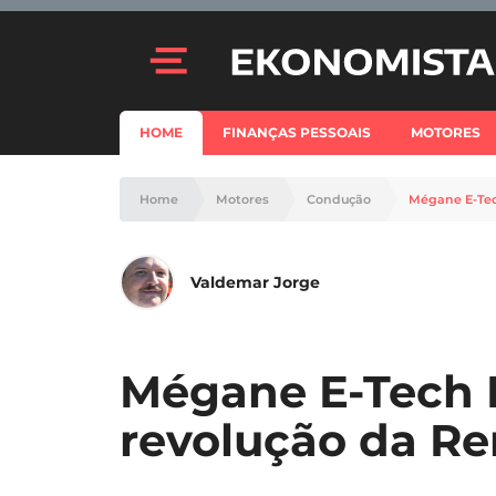
HOME
FINANÇAS PESSOAIS
MOTORES
Home
Motores
Condução
Mégane E-Tech
Valdemar Jorge
Mégane E-Tech E
revolução da Re