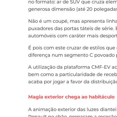
no formato: ar de SUV que cruza elem
generosa dimensão (até 20 polegadas
Não é um coupé, mas apresenta linha 
puxadores das portas táteis de série
automóveis com caráter mais desport
É pois com este cruzar de estilos qu
diferença num segmento C povoado po
A utilização da plataforma CMF-EV ac
bem como a particularidade de receber
acaba por jogar a favor da distribuiçã
Magia exterior chega ao habitáculo
A animação exterior das luzes diantei
Renault no chão, preparam a receção 