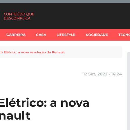
CARREIRA
CASA
LIFESTYLE
SOCIEDADE
TECN
 Elétrico: a nova revolução da Renault
12 Set, 2022 - 14:24
létrico: a nova
nault