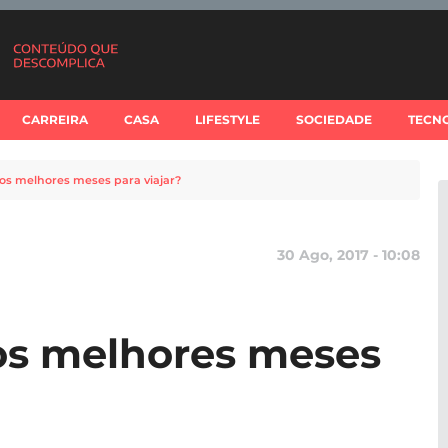
CARREIRA
CASA
LIFESTYLE
SOCIEDADE
TECN
 os melhores meses para viajar?
30 Ago, 2017 - 10:08
os melhores meses