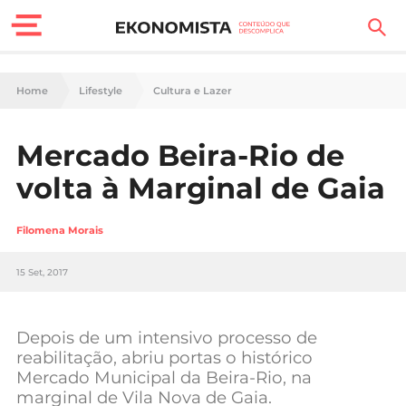
Finanças Pessoais
Home
Lifestyle
Cultura e Lazer
Motores
Mercado Beira-Rio de
Carreira
volta à Marginal de Gaia
Casa
Filomena Morais
Lifestyle
15 Set, 2017
Sociedade
Tecnologia
Depois de um intensivo processo de
reabilitação, abriu portas o histórico
Mercado Municipal da Beira-Rio, na
Negócios
marginal de Vila Nova de Gaia.