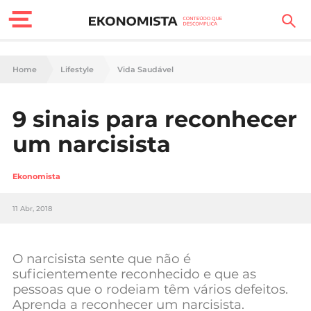
Finanças Pessoais
Home
Lifestyle
Vida Saudável
Motores
9 sinais para reconhecer
Carreira
um narcisista
Casa
Ekonomista
Lifestyle
11 Abr, 2018
Sociedade
Tecnologia
O narcisista sente que não é
suficientemente reconhecido e que as
pessoas que o rodeiam têm vários defeitos.
Negócios
Aprenda a reconhecer um narcisista.