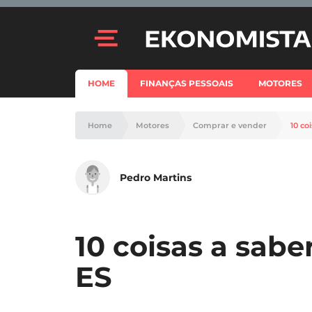
HOME
FINANÇAS PESSOAIS
MOTORES
Home
Motores
Comprar e vender
10 co
Pedro Martins
10 coisas a sabe
ES