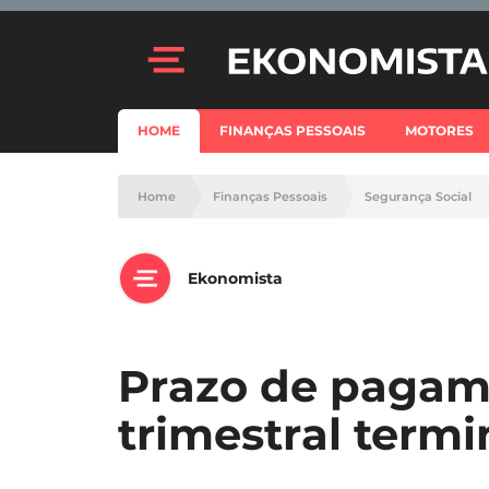
HOME
FINANÇAS PESSOAIS
MOTORES
Home
Finanças Pessoais
Segurança Social
Ekonomista
Prazo de pagam
trimestral termi