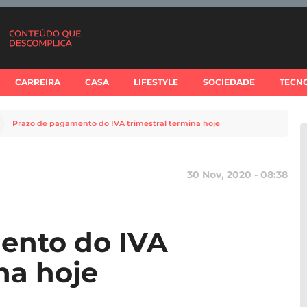
CARREIRA
CASA
LIFESTYLE
SOCIEDADE
TECN
Prazo de pagamento do IVA trimestral termina hoje
30 Nov, 2020 - 08:38
ento do IVA
na hoje